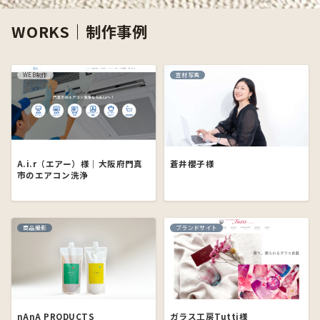
WORKS｜制作事例
WEB制作
宣材写真
A.i.r（エアー）様｜大阪府門真
蒼井櫻子様
市のエアコン洗浄
商品撮影
ブランドサイト
nAnA PRODUCTS
ガラス工房Tutti様