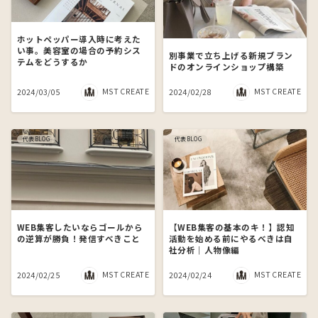
ホットペッパー導入時に考えた
い事。美容室の場合の予約シス
別事業で立ち上げる新規ブラン
テムをどうするか
ドのオンラインショップ構築
MST CREATE
MST CREATE
2024/03/05
2024/02/28
代表BLOG
代表BLOG
WEB集客したいならゴールから
【WEB集客の基本のキ！】認知
の逆算が勝負！発信すべきこと
活動を始める前にやるべきは自
社分析｜人物像編
MST CREATE
MST CREATE
2024/02/25
2024/02/24