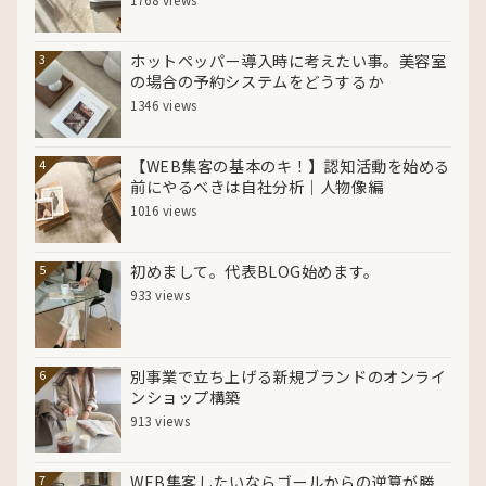
ホットペッパー導入時に考えたい事。美容室
3
の場合の予約システムをどうするか
1346 views
【WEB集客の基本のキ！】認知活動を始める
4
前にやるべきは自社分析｜人物像編
1016 views
初めまして。代表BLOG始めます。
5
933 views
別事業で立ち上げる新規ブランドのオンライ
6
ンショップ構築
913 views
WEB集客したいならゴールからの逆算が勝
7