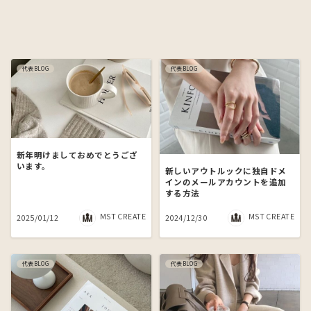
代表BLOG
代表BLOG
新年明けましておめでとうござ
います。
新しいアウトルックに独自ドメ
インのメールアカウントを追加
する方法
MST CREATE
MST CREATE
2025/01/12
2024/12/30
代表BLOG
代表BLOG